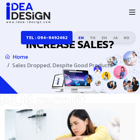
|
|
|
|
TEL : 094-9492462
EN
TH
ZH
JA
KO
INCREASE SALES?
Home
Sales Dropped, Despite Good Products